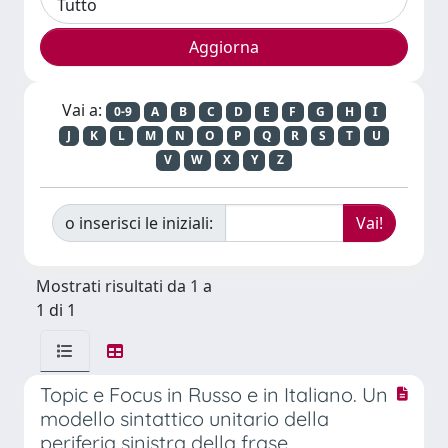
Vai a:
0-9
A
B
C
D
E
F
G
H
I
J
K
L
M
N
O
P
Q
R
S
T
U
V
W
X
Y
Z
o inserisci le iniziali:
Mostrati risultati da 1 a
1 di 1
Topic e Focus in Russo e in Italiano. Un
modello sintattico unitario della
periferia sinistra della frase.