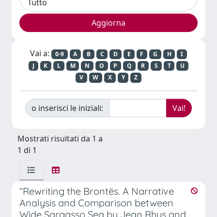
Vai a:
0-9
A
B
C
D
E
F
G
H
I
J
K
L
M
N
O
P
Q
R
S
T
U
V
W
X
Y
Z
o inserisci le iniziali:
Mostrati risultati da 1 a
1 di 1
“Rewriting the Brontës. A Narrative
Analysis and Comparison between
Wide Sargasso Sea by Jean Rhys and