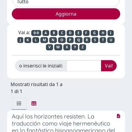
Vai a:
0-9
A
B
C
D
E
F
G
H
I
J
K
L
M
N
O
P
Q
R
S
T
U
V
W
X
Y
Z
o inserisci le iniziali:
Mostrati risultati da 1 a
1 di 1
Aquí los horizontes resisten. La
traducción como viaje hermenéutico
en lo fantástico hispanoamericano del