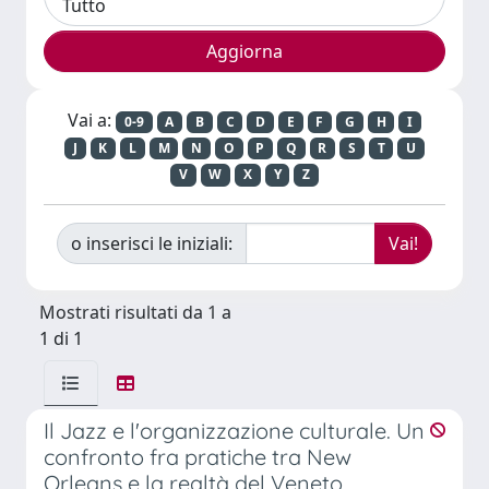
Vai a:
0-9
A
B
C
D
E
F
G
H
I
J
K
L
M
N
O
P
Q
R
S
T
U
V
W
X
Y
Z
o inserisci le iniziali:
Mostrati risultati da 1 a
1 di 1
Il Jazz e l'organizzazione culturale. Un
confronto fra pratiche tra New
Orleans e la realtà del Veneto