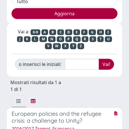
Vai a:
0-9
A
B
C
D
E
F
G
H
I
J
K
L
M
N
O
P
Q
R
S
T
U
V
W
X
Y
Z
o inserisci le iniziali:
Mostrati risultati da 1 a
1 di 1
European policies and the refugee
crisis: a challenge to Unity?
2016/2017 Tremel, Francesca