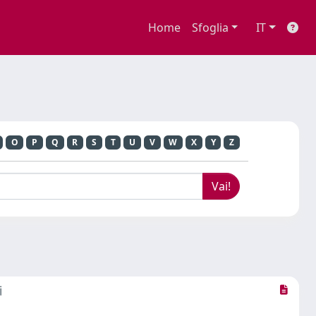
Home
Sfoglia
IT
O
P
Q
R
S
T
U
V
W
X
Y
Z
i