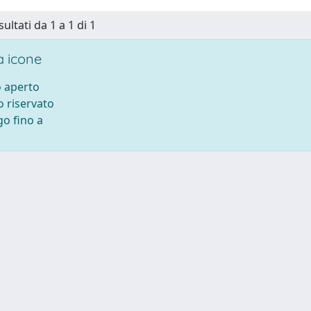
sultati da 1 a 1 di 1
 icone
 aperto
 riservato
o fino a