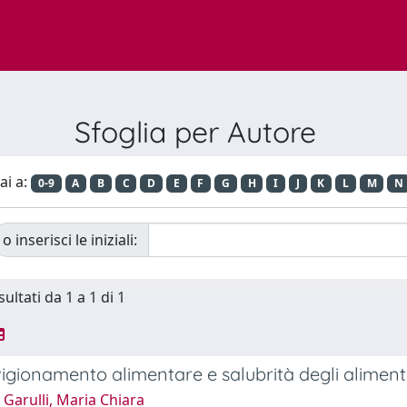
Sfoglia per Autore
ai a:
0-9
A
B
C
D
E
F
G
H
I
J
K
L
M
N
o inserisci le iniziali:
sultati da 1 a 1 di 1
gionamento alimentare e salubrità degli aliment
Garulli, Maria Chiara