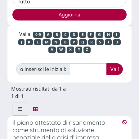
Vai a:
0-9
A
B
C
D
E
F
G
H
I
J
K
L
M
N
O
P
Q
R
S
T
U
V
W
X
Y
Z
o inserisci le iniziali:
Mostrati risultati da 1 a
1 di 1
Il piano attestato di risanamento
come strumento di soluzione
negoziale della crisi d' impresa.