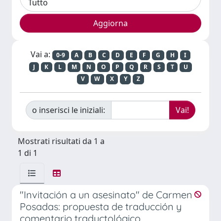
Vai a:
0-9
A
B
C
D
E
F
G
H
I
J
K
L
M
N
O
P
Q
R
S
T
U
V
W
X
Y
Z
o inserisci le iniziali:
Mostrati risultati da 1 a
1 di 1
"Invitación a un asesinato" de Carmen
Posadas: propuesta de traducción y
comentario traductológico.