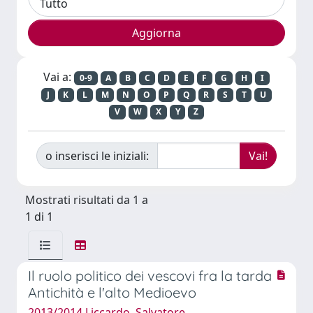
Vai a:
0-9
A
B
C
D
E
F
G
H
I
J
K
L
M
N
O
P
Q
R
S
T
U
V
W
X
Y
Z
o inserisci le iniziali:
Mostrati risultati da 1 a
1 di 1
Il ruolo politico dei vescovi fra la tarda
Antichità e l'alto Medioevo
2013/2014 Liccardo, Salvatore