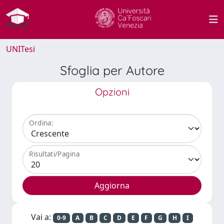
UNITesi
Sfoglia per Autore
Opzioni
Ordina:
Risultati/Pagina
Vai a:
0-9
A
B
C
D
E
F
G
H
I