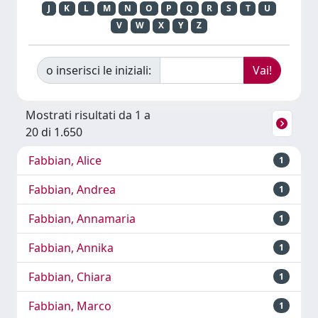
J
K
L
M
N
O
P
Q
R
S
T
U
V
W
X
Y
Z
o inserisci le iniziali:
Mostrati risultati da 1 a
20 di 1.650
Fabbian, Alice
1
Fabbian, Andrea
1
Fabbian, Annamaria
1
Fabbian, Annika
1
Fabbian, Chiara
1
Fabbian, Marco
1