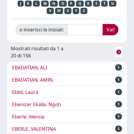
J
K
L
M
N
O
P
Q
R
S
T
U
V
W
X
Y
Z
o inserisci le iniziali:
Mostrati risultati da 1 a
20 di 156
EBADATIAN, ALI
1
EBADATIAN, AMIN
1
Ebbli, Laura
1
Ebenizer Ekalle, Ngoh
1
Eberle, Alessia
1
EBERLE, VALENTINA
1