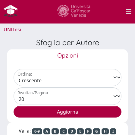
UNITesi
Sfoglia per Autore
Opzioni
Ordina:
Risultati/Pagina
Vai a:
0-9
A
B
C
D
E
F
G
H
I