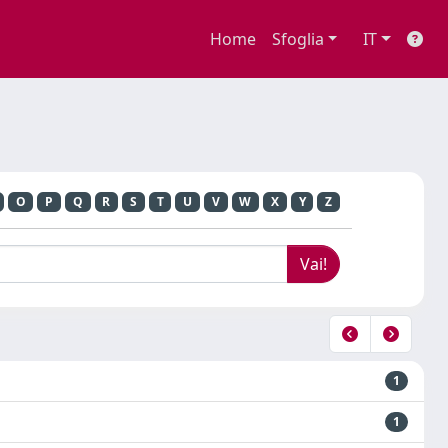
Home
Sfoglia
IT
O
P
Q
R
S
T
U
V
W
X
Y
Z
1
1