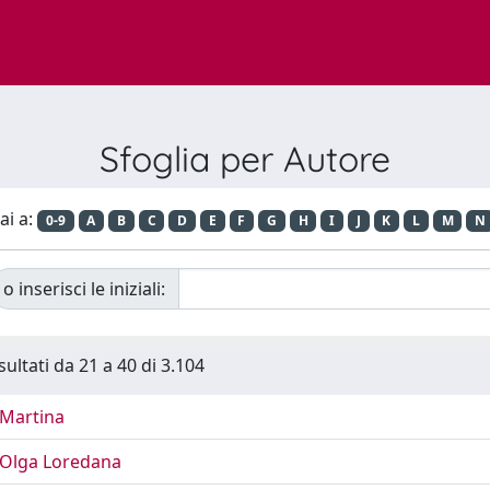
Sfoglia per Autore
ai a:
0-9
A
B
C
D
E
F
G
H
I
J
K
L
M
N
o inserisci le iniziali:
sultati da 21 a 40 di 3.104
Martina
Olga Loredana