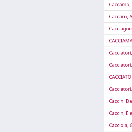
Caccamo, 
Caccaro, A
Cacciague
CACCIAMA
Cacciatori,
Cacciatori,
CACCIATO
Cacciatori
Caccin, Da
Caccin, El
Cacciola, G