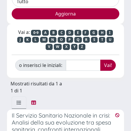
Vai a:
0-9
A
B
C
D
E
F
G
H
I
J
K
L
M
N
O
P
Q
R
S
T
U
V
W
X
Y
Z
o inserisci le iniziali:
Mostrati risultati da 1 a
1 di 1
Il Servizio Sanitario Nazionale in crisi:
Analisi della sua evoluzione tra spesa
sanitaria, confronti internazionali,