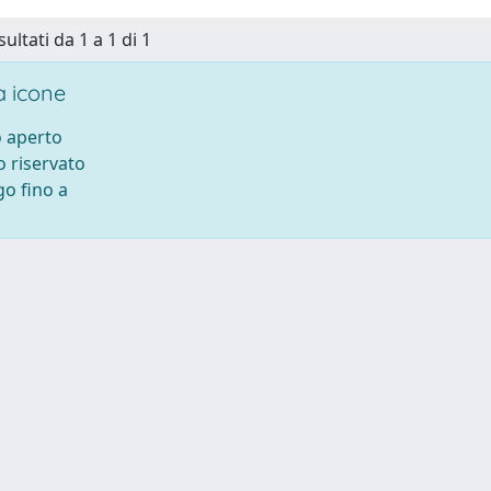
sultati da 1 a 1 di 1
 icone
 aperto
 riservato
o fino a