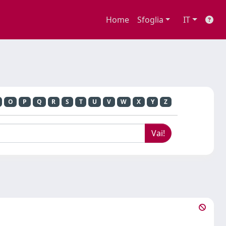
Home
Sfoglia
IT
O
P
Q
R
S
T
U
V
W
X
Y
Z