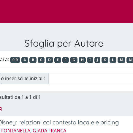
Sfoglia per Autore
ai a:
0-9
A
B
C
D
E
F
G
H
I
J
K
L
M
N
o inserisci le iniziali:
sultati da 1 a 1 di 1
Disney: relazioni col contesto locale e pricing
5 FONTANELLA, GIADA FRANCA