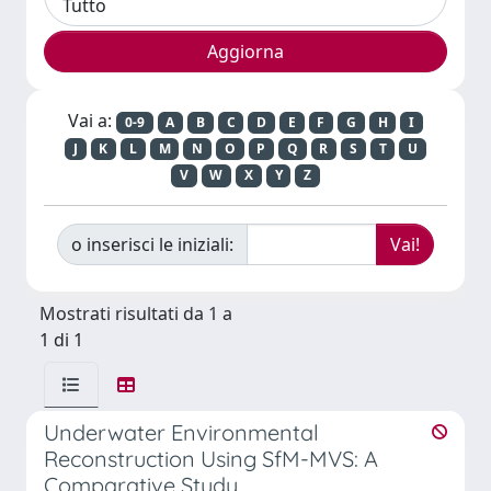
Vai a:
0-9
A
B
C
D
E
F
G
H
I
J
K
L
M
N
O
P
Q
R
S
T
U
V
W
X
Y
Z
o inserisci le iniziali:
Mostrati risultati da 1 a
1 di 1
Underwater Environmental
Reconstruction Using SfM-MVS: A
Comparative Study