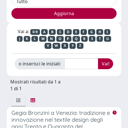
Vai a:
0-9
A
B
C
D
E
F
G
H
I
J
K
L
M
N
O
P
Q
R
S
T
U
V
W
X
Y
Z
o inserisci le iniziali:
Mostrati risultati da 1 a
1 di 1
Gegia Bronzini a Venezia: tradizione e
innovazione nel textile design degli
anni Trenta e Quaranta del