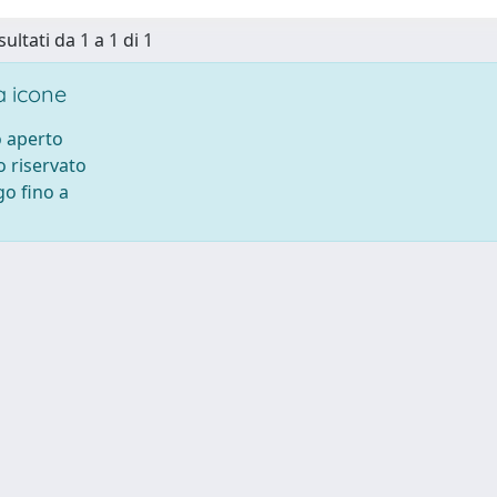
sultati da 1 a 1 di 1
 icone
 aperto
 riservato
o fino a