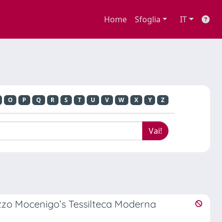
Home
Sfoglia
IT
O
P
Q
R
S
T
U
V
W
X
Y
Z
zzo Mocenigo’s Tessilteca Moderna