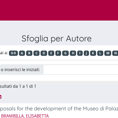
Sfoglia per Autore
ai a:
0-9
A
B
C
D
E
F
G
H
I
J
K
L
M
N
o inserisci le iniziali:
sultati da 1 a 1 di 1
osals for the development of the Museo di Pala
 BRAMBILLA, ELISABETTA