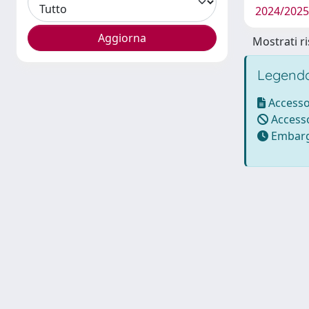
2024/202
Mostrati ri
Legenda
Accesso
Accesso
Embarg