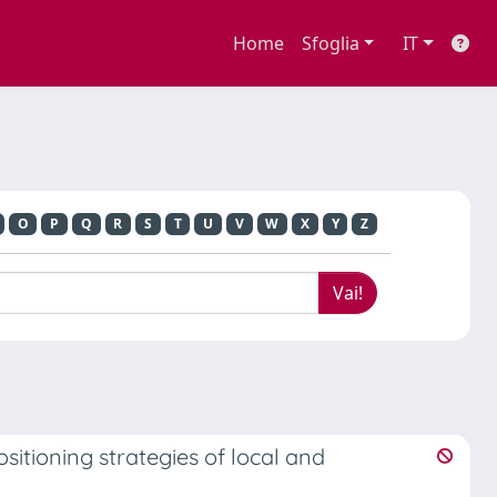
Home
Sfoglia
IT
O
P
Q
R
S
T
U
V
W
X
Y
Z
itioning strategies of local and