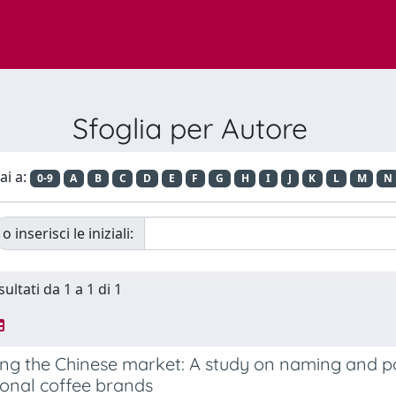
Sfoglia per Autore
ai a:
0-9
A
B
C
D
E
F
G
H
I
J
K
L
M
N
o inserisci le iniziali:
sultati da 1 a 1 di 1
ng the Chinese market: A study on naming and pos
ional coffee brands