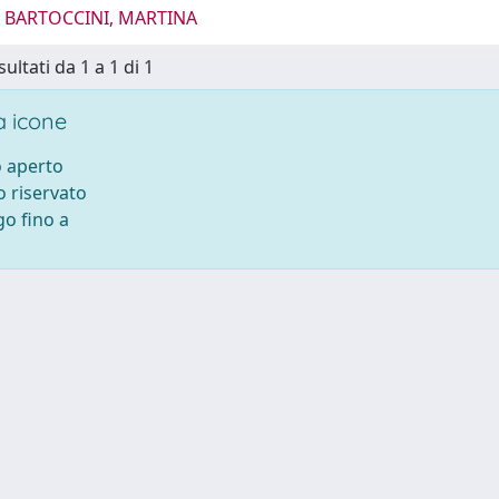
5 BARTOCCINI, MARTINA
sultati da 1 a 1 di 1
 icone
 aperto
 riservato
o fino a