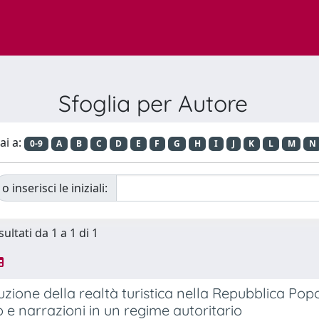
Sfoglia per Autore
ai a:
0-9
A
B
C
D
E
F
G
H
I
J
K
L
M
N
o inserisci le iniziali:
sultati da 1 a 1 di 1
uzione della realtà turistica nella Repubblica P
o e narrazioni in un regime autoritario