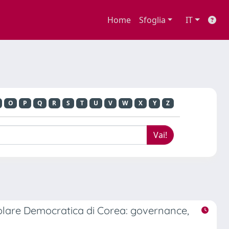
Home
Sfoglia
IT
O
P
Q
R
S
T
U
V
W
X
Y
Z
opolare Democratica di Corea: governance,