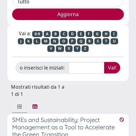
Vai a:
0-9
A
B
C
D
E
F
G
H
I
J
K
L
M
N
O
P
Q
R
S
T
U
V
W
X
Y
Z
o inserisci le iniziali:
Mostrati risultati da 1 a
1 di 1
SMEs and Sustainability: Project
Management as a Tool to Accelerate
the Green Transition