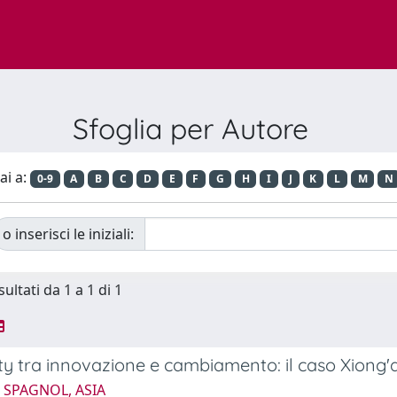
Sfoglia per Autore
ai a:
0-9
A
B
C
D
E
F
G
H
I
J
K
L
M
N
o inserisci le iniziali:
sultati da 1 a 1 di 1
ty tra innovazione e cambiamento: il caso Xiong'
 SPAGNOL, ASIA