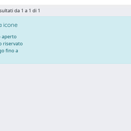
sultati da 1 a 1 di 1
 icone
 aperto
 riservato
o fino a