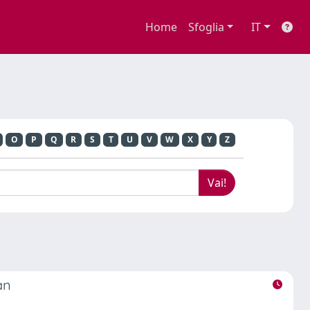
Home
Sfoglia
IT
O
P
Q
R
S
T
U
V
W
X
Y
Z
an