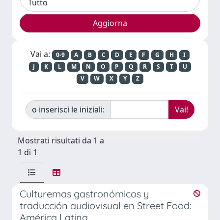
Vai a:
0-9
A
B
C
D
E
F
G
H
I
J
K
L
M
N
O
P
Q
R
S
T
U
V
W
X
Y
Z
o inserisci le iniziali:
Mostrati risultati da 1 a
1 di 1
Culturemas gastronómicos y
traducción audiovisual en Street Food:
América Latina