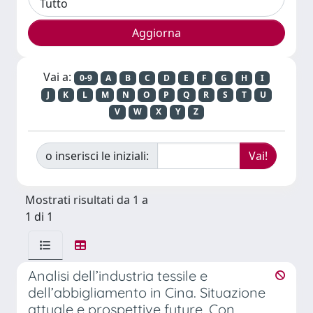
Vai a:
0-9
A
B
C
D
E
F
G
H
I
J
K
L
M
N
O
P
Q
R
S
T
U
V
W
X
Y
Z
o inserisci le iniziali:
Mostrati risultati da 1 a
1 di 1
Analisi dell’industria tessile e
dell’abbigliamento in Cina. Situazione
attuale e prospettive future. Con