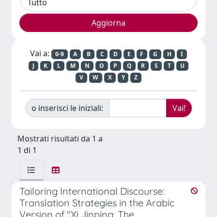
Vai a:
0-9
A
B
C
D
E
F
G
H
I
J
K
L
M
N
O
P
Q
R
S
T
U
V
W
X
Y
Z
o inserisci le iniziali:
Mostrati risultati da 1 a
1 di 1
Tailoring International Discourse:
Translation Strategies in the Arabic
Version of "Xi Jinping: The