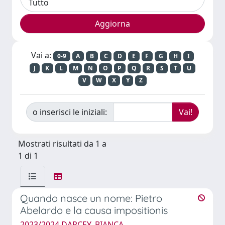
Vai a:
0-9
A
B
C
D
E
F
G
H
I
J
K
L
M
N
O
P
Q
R
S
T
U
V
W
X
Y
Z
o inserisci le iniziali:
Mostrati risultati da 1 a
1 di 1
Quando nasce un nome: Pietro
Abelardo e la causa impositionis
2023/2024 DARCEY, BIANCA