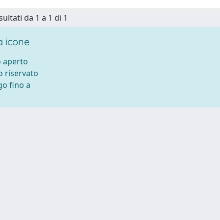
sultati da 1 a 1 di 1
 icone
 aperto
 riservato
o fino a