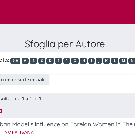
Sfoglia per Autore
ai a:
0-9
A
B
C
D
E
F
G
H
I
J
K
L
M
N
o inserisci le iniziali:
sultati da 1 a 1 di 1
ban Model’s Influence on Foreign Women in Their
 CAMPA, IVANA