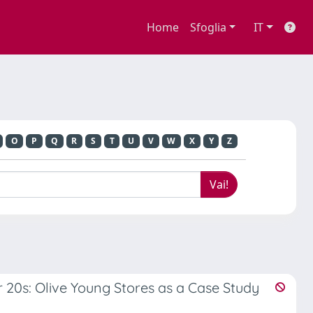
Home
Sfoglia
IT
O
P
Q
R
S
T
U
V
W
X
Y
Z
 20s: Olive Young Stores as a Case Study