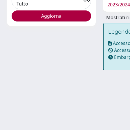
2023/202
Mostrati ri
Legenda
Accesso
Accesso
Embarg