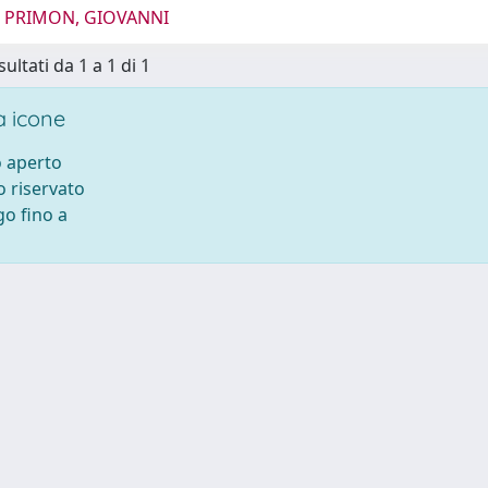
4 PRIMON, GIOVANNI
sultati da 1 a 1 di 1
 icone
 aperto
 riservato
o fino a