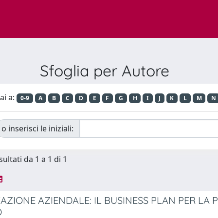
Sfoglia per Autore
ai a:
0-9
A
B
C
D
E
F
G
H
I
J
K
L
M
N
o inserisci le iniziali:
sultati da 1 a 1 di 1
CAZIONE AZIENDALE: IL BUSINESS PLAN PER LA
O