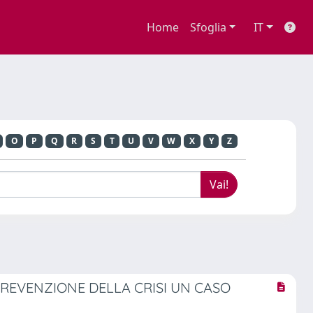
Home
Sfoglia
IT
O
P
Q
R
S
T
U
V
W
X
Y
Z
 PREVENZIONE DELLA CRISI UN CASO