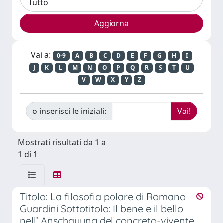
Vai a:
0-9
A
B
C
D
E
F
G
H
I
J
K
L
M
N
O
P
Q
R
S
T
U
V
W
X
Y
Z
o inserisci le iniziali:
Mostrati risultati da 1 a
1 di 1
Titolo: La filosofia polare di Romano
Guardini Sottotitolo: Il bene e il bello
nell’ Anschauung del concreto-vivente