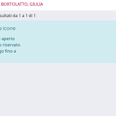
4 BORTOLATTO, GIULIA
sultati da 1 a 1 di 1
 icone
 aperto
 riservato
o fino a