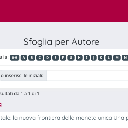
Sfoglia per Autore
ai a:
0-9
A
B
C
D
E
F
G
H
I
J
K
L
M
N
o inserisci le iniziali:
sultati da 1 a 1 di 1
itale: la nuova frontiera della moneta unica Una