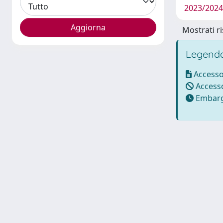
2023/202
Mostrati ri
Legenda
Accesso
Accesso
Embarg