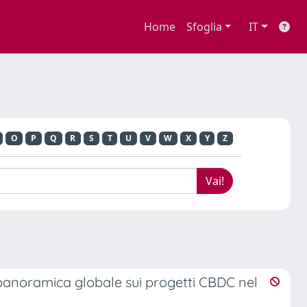
Home
Sfoglia
IT
O
P
Q
R
S
T
U
V
W
X
Y
Z
 panoramica globale sui progetti CBDC nel