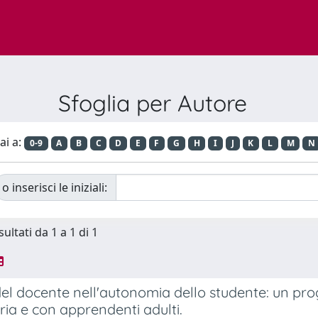
Sfoglia per Autore
ai a:
0-9
A
B
C
D
E
F
G
H
I
J
K
L
M
N
o inserisci le iniziali:
sultati da 1 a 1 di 1
 del docente nell'autonomia dello studente: un prog
ia e con apprendenti adulti.