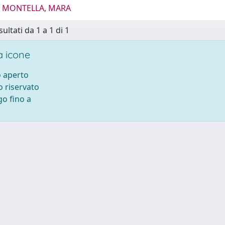
5 MONTELLA, MARA
sultati da 1 a 1 di 1
 icone
 aperto
 riservato
o fino a