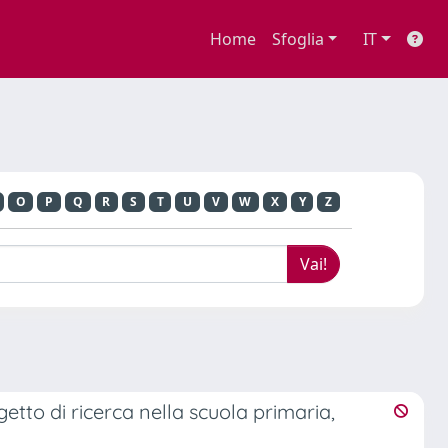
Home
Sfoglia
IT
O
P
Q
R
S
T
U
V
W
X
Y
Z
etto di ricerca nella scuola primaria,