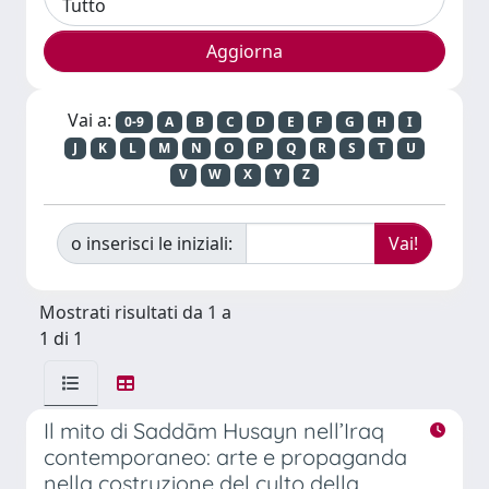
Vai a:
0-9
A
B
C
D
E
F
G
H
I
J
K
L
M
N
O
P
Q
R
S
T
U
V
W
X
Y
Z
o inserisci le iniziali:
Mostrati risultati da 1 a
1 di 1
Il mito di Saddām Husayn nell’Iraq
contemporaneo: arte e propaganda
nella costruzione del culto della