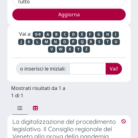
Vai a:
0-9
A
B
C
D
E
F
G
H
I
J
K
L
M
N
O
P
Q
R
S
T
U
V
W
X
Y
Z
o inserisci le iniziali:
Mostrati risultati da 1 a
1 di 1
La digitalizzazione del procedimento
legislativo. Il Consiglio regionale del
Veneto alla prova della pandemia.