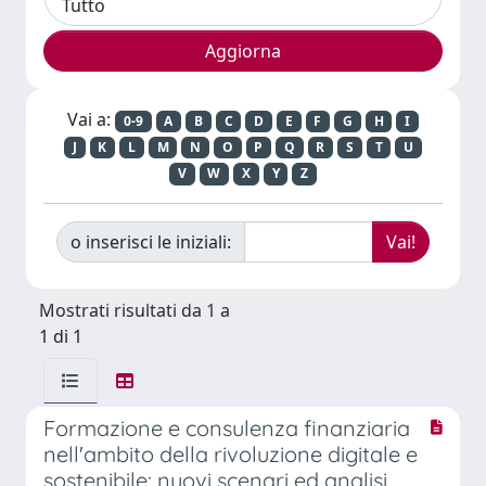
Vai a:
0-9
A
B
C
D
E
F
G
H
I
J
K
L
M
N
O
P
Q
R
S
T
U
V
W
X
Y
Z
o inserisci le iniziali:
Mostrati risultati da 1 a
1 di 1
Formazione e consulenza finanziaria
nell'ambito della rivoluzione digitale e
sostenibile: nuovi scenari ed analisi