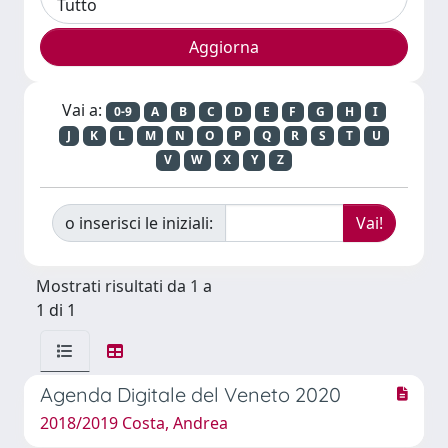
Vai a:
0-9
A
B
C
D
E
F
G
H
I
J
K
L
M
N
O
P
Q
R
S
T
U
V
W
X
Y
Z
o inserisci le iniziali:
Mostrati risultati da 1 a
1 di 1
Agenda Digitale del Veneto 2020
2018/2019 Costa, Andrea