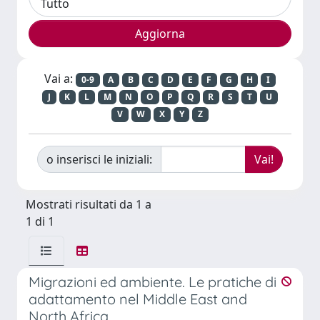
Vai a:
0-9
A
B
C
D
E
F
G
H
I
J
K
L
M
N
O
P
Q
R
S
T
U
V
W
X
Y
Z
o inserisci le iniziali:
Mostrati risultati da 1 a
1 di 1
Migrazioni ed ambiente. Le pratiche di
adattamento nel Middle East and
North Africa.