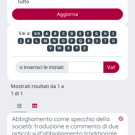
Vai a:
0-9
A
B
C
D
E
F
G
H
I
J
K
L
M
N
O
P
Q
R
S
T
U
V
W
X
Y
Z
o inserisci le iniziali:
Mostrati risultati da 1 a
1 di 1
Abbigliamento come specchio della
società: traduzione e commento di due
articoli sull'abbigliamento tradizionale