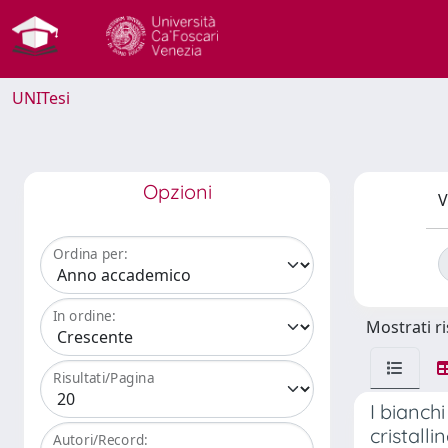
UNITesi
Opzioni
V
Ordina per:
In ordine:
Mostrati ri
Risultati/Pagina
I bianch
cristalli
Autori/Record: