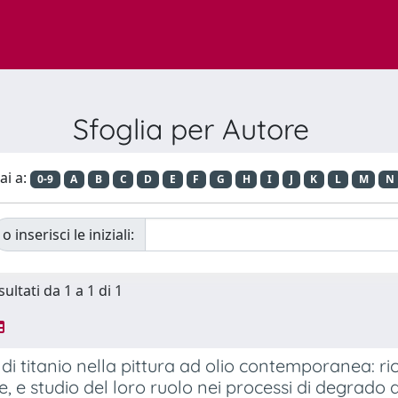
Sfoglia per Autore
ai a:
0-9
A
B
C
D
E
F
G
H
I
J
K
L
M
N
o inserisci le iniziali:
sultati da 1 a 1 di 1
i di titanio nella pittura ad olio contemporanea: r
ne, e studio del loro ruolo nei processi di degrado 