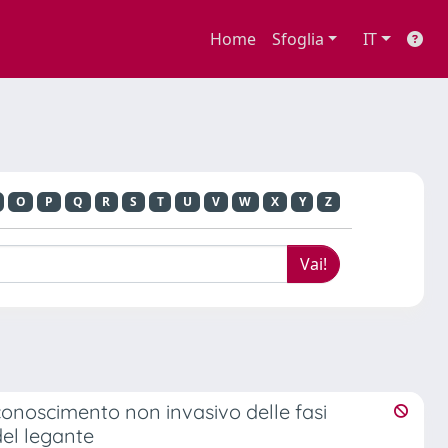
Home
Sfoglia
IT
O
P
Q
R
S
T
U
V
W
X
Y
Z
iconoscimento non invasivo delle fasi
del legante