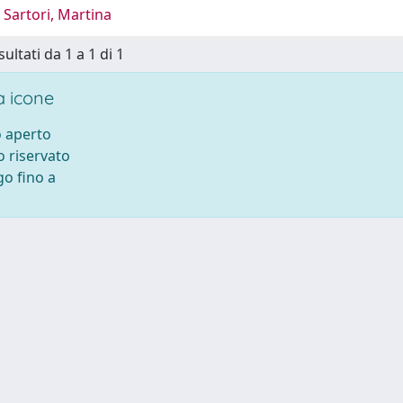
Sartori, Martina
sultati da 1 a 1 di 1
 icone
 aperto
 riservato
o fino a