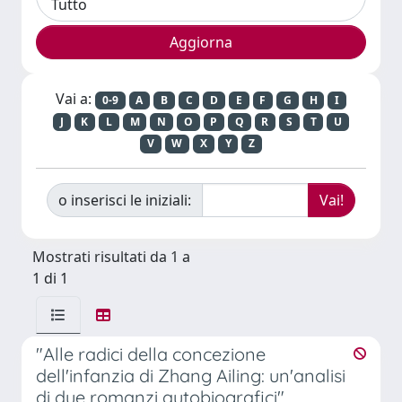
Vai a:
0-9
A
B
C
D
E
F
G
H
I
J
K
L
M
N
O
P
Q
R
S
T
U
V
W
X
Y
Z
o inserisci le iniziali:
Mostrati risultati da 1 a
1 di 1
"Alle radici della concezione
dell'infanzia di Zhang Ailing: un'analisi
di due romanzi autobiografici".