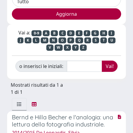
Vai a:
0-9
A
B
C
D
E
F
G
H
I
J
K
L
M
N
O
P
Q
R
S
T
U
V
W
X
Y
Z
o inserisci le iniziali:
Mostrati risultati da 1 a
1 di 1
Bernd e Hilla Becher e l'analogia: una
lettura della fotografia industriale.
2014/2015 De Leonardis, Silvia