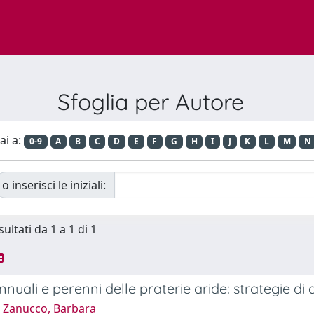
Sfoglia per Autore
ai a:
0-9
A
B
C
D
E
F
G
H
I
J
K
L
M
N
o inserisci le iniziali:
sultati da 1 a 1 di 1
nnuali e perenni delle praterie aride: strategie d
 Zanucco, Barbara