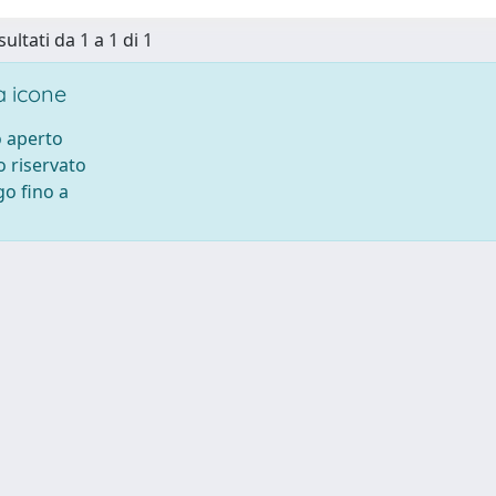
sultati da 1 a 1 di 1
 icone
 aperto
 riservato
o fino a