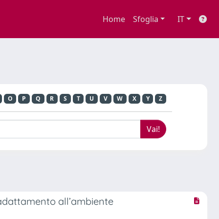
Home
Sfoglia
IT
O
P
Q
R
S
T
U
V
W
X
Y
Z
i adattamento all’ambiente