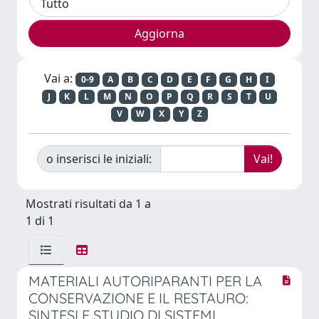
Vai a:
0-9
A
B
C
D
E
F
G
H
I
J
K
L
M
N
O
P
Q
R
S
T
U
V
W
X
Y
Z
o inserisci le iniziali:
Mostrati risultati da 1 a
1 di 1
MATERIALI AUTORIPARANTI PER LA
CONSERVAZIONE E IL RESTAURO:
SINTESI E STUDIO DI SISTEMI