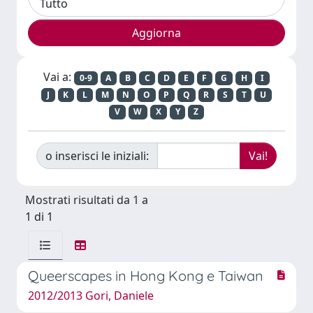
Vai a:
0-9
A
B
C
D
E
F
G
H
I
J
K
L
M
N
O
P
Q
R
S
T
U
V
W
X
Y
Z
o inserisci le iniziali:
Mostrati risultati da 1 a
1 di 1
Queerscapes in Hong Kong e Taiwan
2012/2013 Gori, Daniele