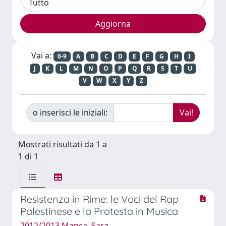
Vai a:
0-9
A
B
C
D
E
F
G
H
I
J
K
L
M
N
O
P
Q
R
S
T
U
V
W
X
Y
Z
o inserisci le iniziali:
Mostrati risultati da 1 a
1 di 1
Resistenza in Rime: le Voci del Rap
Palestinese e la Protesta in Musica
2012/2013 Manca, Sara