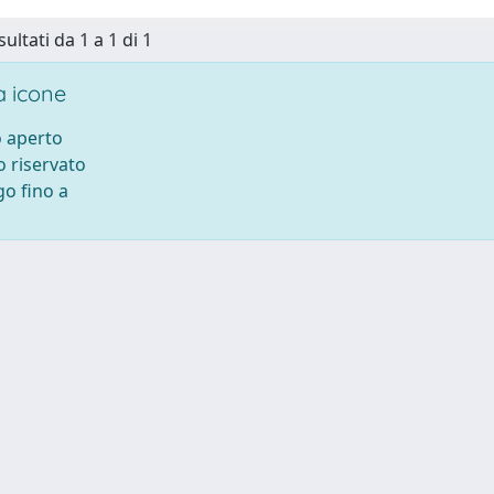
sultati da 1 a 1 di 1
 icone
 aperto
 riservato
o fino a