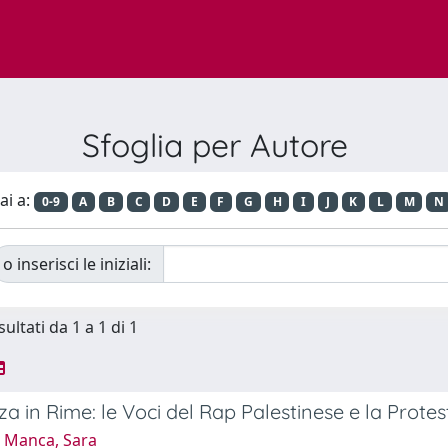
Sfoglia per Autore
ai a:
0-9
A
B
C
D
E
F
G
H
I
J
K
L
M
N
o inserisci le iniziali:
sultati da 1 a 1 di 1
za in Rime: le Voci del Rap Palestinese e la Protes
 Manca, Sara