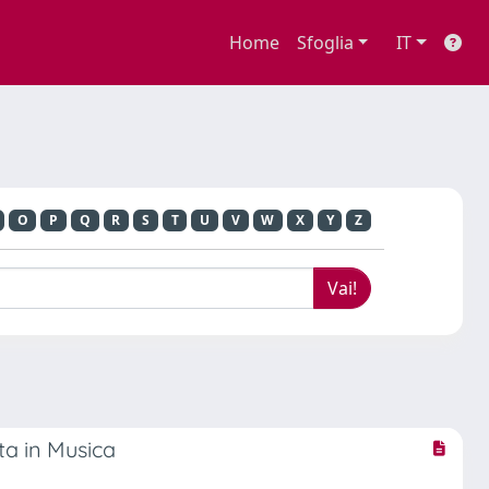
Home
Sfoglia
IT
O
P
Q
R
S
T
U
V
W
X
Y
Z
ta in Musica