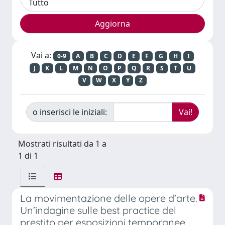
Vai a:
0-9
A
B
C
D
E
F
G
H
I
J
K
L
M
N
O
P
Q
R
S
T
U
V
W
X
Y
Z
o inserisci le iniziali:
Mostrati risultati da 1 a
1 di 1
La movimentazione delle opere d’arte.
Un’indagine sulle best practice del
prestito per esposizioni temporanee.