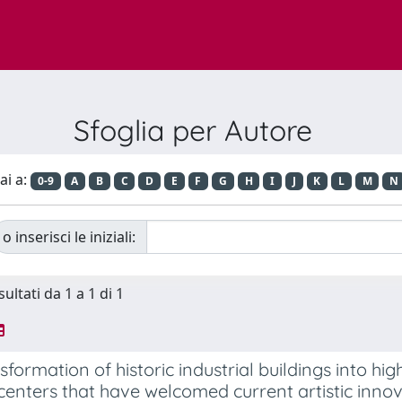
Sfoglia per Autore
ai a:
0-9
A
B
C
D
E
F
G
H
I
J
K
L
M
N
o inserisci le iniziali:
sultati da 1 a 1 di 1
sformation of historic industrial buildings into hi
 centers that have welcomed current artistic inno