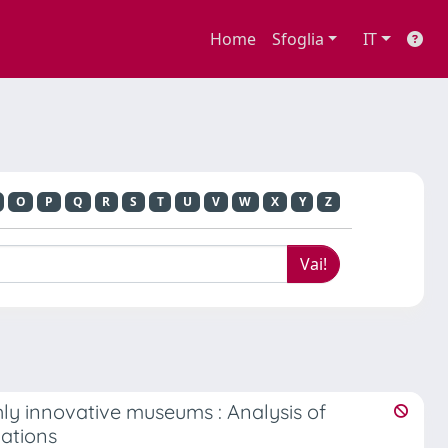
Home
Sfoglia
IT
O
P
Q
R
S
T
U
V
W
X
Y
Z
ghly innovative museums : Analysis of
vations