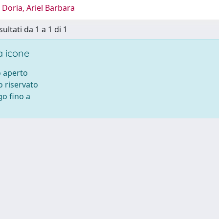
Doria, Ariel Barbara
sultati da 1 a 1 di 1
 icone
 aperto
 riservato
o fino a