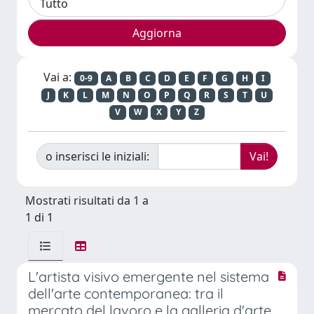
Vai a:
0-9
A
B
C
D
E
F
G
H
I
J
K
L
M
N
O
P
Q
R
S
T
U
V
W
X
Y
Z
o inserisci le iniziali:
Mostrati risultati da 1 a
1 di 1
L'artista visivo emergente nel sistema
dell'arte contemporanea: tra il
mercato del lavoro e la galleria d'arte