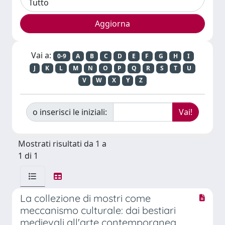
Vai a:
0-9
A
B
C
D
E
F
G
H
I
J
K
L
M
N
O
P
Q
R
S
T
U
V
W
X
Y
Z
o inserisci le iniziali:
Mostrati risultati da 1 a
1 di 1
La collezione di mostri come
meccanismo culturale: dai bestiari
medievali all'arte contemporanea.