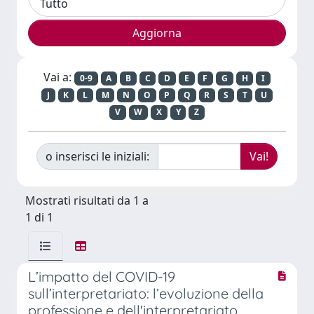
Vai a:
0-9
A
B
C
D
E
F
G
H
I
J
K
L
M
N
O
P
Q
R
S
T
U
V
W
X
Y
Z
o inserisci le iniziali:
Mostrati risultati da 1 a
1 di 1
L’impatto del COVID-19
sull’interpretariato: l’evoluzione della
professione e dell'interpretariato