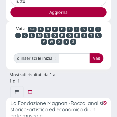
Vai a:
0-9
A
B
C
D
E
F
G
H
I
J
K
L
M
N
O
P
Q
R
S
T
U
V
W
X
Y
Z
o inserisci le iniziali:
Mostrati risultati da 1 a
1 di 1
La Fondazione Magnani-Rocca: analisi
storico-artistica ed economica di un
ente museale